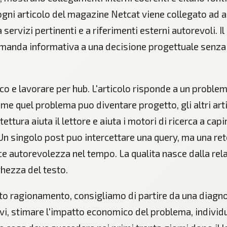
ogni articolo del magazine Netcat viene collegato ad al
servizi pertinenti e a riferimenti esterni autorevoli. Il
manda informativa a una decisione progettuale senza 
o e lavorare per hub. L'articolo risponde a un problema
me quel problema puo diventare progetto, gli altri art
tettura aiuta il lettore e aiuta i motori di ricerca a capir
Un singolo post puo intercettare una query, ma una ret
ce autorevolezza nel tempo. La qualita nasce dalla rel
ghezza del testo.
to ragionamento, consigliamo di partire da una diagno
ivi, stimare l'impatto economico del problema, individu