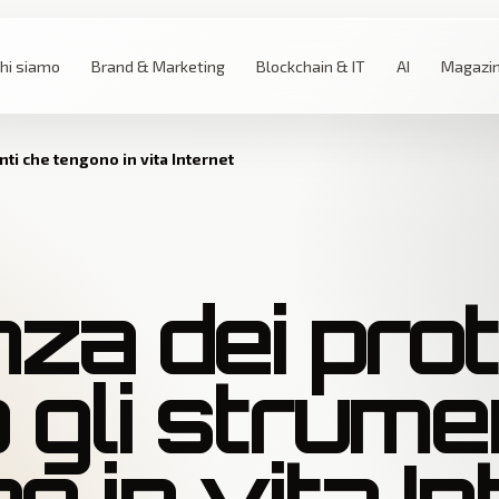
hi siamo
Brand & Marketing
Blockchain & IT
AI
Magazi
nti che tengono in vita Internet
za dei proto
 gli strume
o in vita In