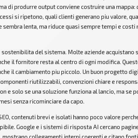
ima di produrre output conviene costruire una mappa: 
cessi si ripetono, quali clienti generano piu valore, q
se sembra lenta, ma riduce quasi sempre tempi e costi n
 la sostenibilita del sistema. Molte aziende acquistano 
che il fornitore resta al centro di ogni modifica. Que
che il cambiamento piu piccolo. Un buon progetto digi
mponenti riutilizzabili, convenzioni chiare e responsab
n e solo se una soluzione funziona al lancio, ma se p
 mesi senza ricominciare da capo.
 SEO, contenuti brevi e isolati hanno poco valore perc
bile. Google e i sistemi di risposta AI cercano pagin
, mostrano collegamenti interni coerenti e citano fonti