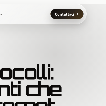
Contattaci
ne
colli:
nti che
ternet