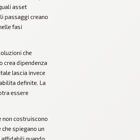
quali asset
uali passaggi creano
elle fasi
soluzioni che
sto crea dipendenza
tale lascia invece
ilita definite. La
otra essere
he non costruiscono
e che spiegano un
 affidabili quando