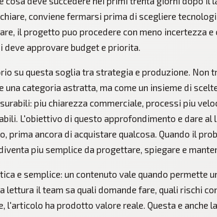
e cosa deve succedere nei primi trenta giorni dopo il l
chiare, conviene fermarsi prima di scegliere tecnolog
iare, il progetto puo procedere con meno incertezza 
hi deve approvare budget e priorita.
rio su questa soglia tra strategia e produzione. Non 
e una categoria astratta, ma come un insieme di scel
surabili: piu chiarezza commerciale, processi piu veloc
stabili. L'obiettivo di questo approfondimento e dare al l
o, prima ancora di acquistare qualcosa. Quando il prob
 diventa piu semplice da progettare, spiegare e mante
tica e semplice: un contenuto vale quando permette u
a lettura il team sa quali domande fare, quali rischi con
 l'articolo ha prodotto valore reale. Questa e anche la