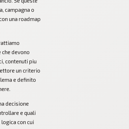
ancio. Se queste
ia, campagna o
e con una roadmap
trattiamo
te che devono
i, contenuti piu
ettore un criterio
lema e definito
nere.
na decisione
trollare e quali
 logica con cui