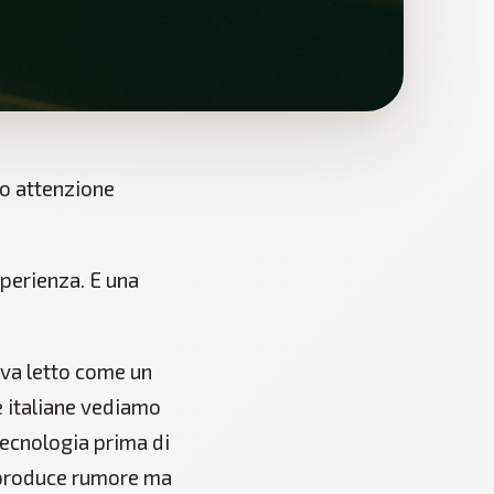
no attenzione
perienza. E una
 va letto come un
e italiane vediamo
tecnologia prima di
e produce rumore ma