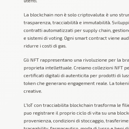
utenti.
La blockchain non è solo criptovaluta: è uno str
trasparenza, tracciabilità e immutabilità. Svilupp
contratti automatizzati per supply chain, gestione 
e sistemi di voting. Ogni smart contract viene au
ridurre i costi di gas.
Gli NFT rappresentano una rivoluzione per la bra
proprieta intellettuale. Creiamo collezioni NFT p
certificati digitali di autenticita per prodotti di 
token che generano engagement reale. La token
creative.
L'IoT con tracciabilita blockchain trasforma le fi
puo registrare il proprio ciclo di vita su una bloc
provenienza, condizioni di stoccaggio, trasferimen
traceability, farmaceutico, moda di lusso e beni di