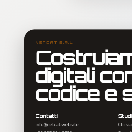
NETCAT S.R.L.
Costruiam
digitali co
codice e s
Contatti
Stud
info@netcat.website
Chi si