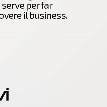
 serve per far
vere il business.
vi