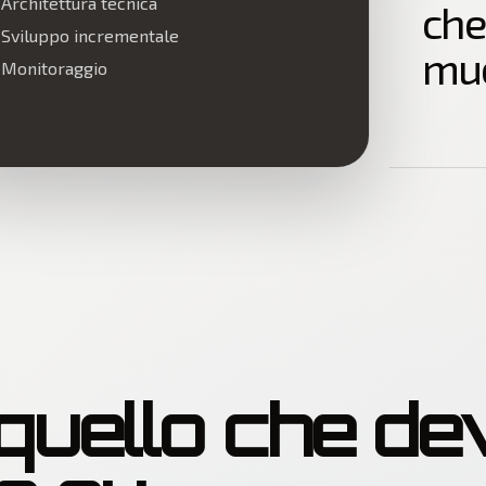
Architettura tecnica
che
Sviluppo incrementale
muo
Monitoraggio
quello che de