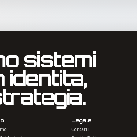
o sistemi
n identita,
trategia.
io
Legale
amo
Contatti