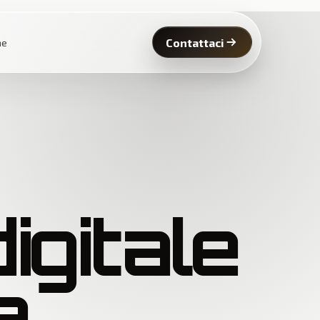
Contattaci
ne
igitale
a,