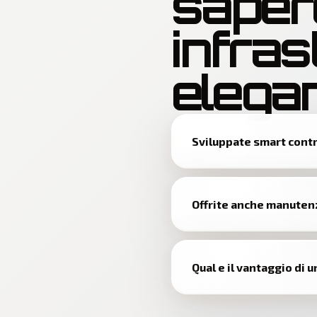
saper
infras
elegan
Sviluppate smart contr
Offrite anche manuten
Qual e il vantaggio di 