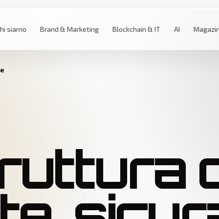
hi siamo
Brand & Marketing
Blockchain & IT
AI
Magazi
le
ruttura d
e, sicur