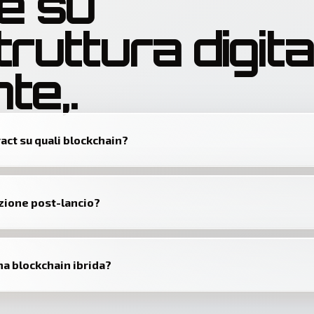
e su
truttura digita
te,
.
act su quali blockchain?
zione post-lancio?
una blockchain ibrida?